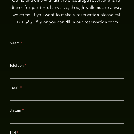
Come and dine with us! We encourage reservations for
dinner for parties of any size, though walk-ins are always
welcome. If you want to make a reservation please call
070 365 4831 or you can fill in our reservation form.
Reserveren
Naam
If
*
you
are
human,
Telefoon
*
leave
this
field
Email
*
blank.
Datum
*
Tijd
*