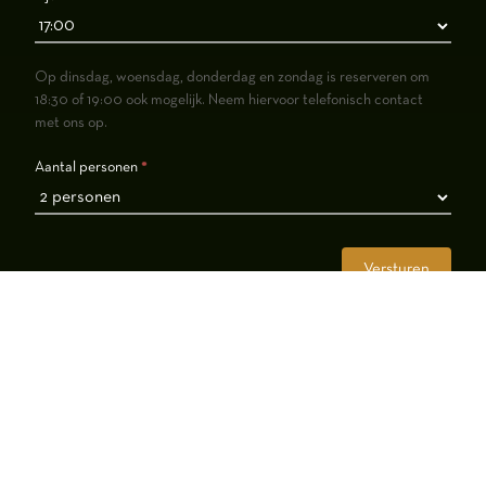
Op dinsdag, woensdag, donderdag en zondag is reserveren om
18:30 of 19:00 ook mogelijk. Neem hiervoor telefonisch contact
met ons op.
Aantal personen
*
Versturen
Neem contact met ons op als uw gewenste tijd er niet
tussen staat via
070 365 4831
.
Reserveren voor meer dan 4 personen? Neem dan
telefonisch contact met ons op.